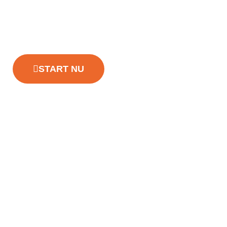
morgen
START NU
GRATIS EBOOK